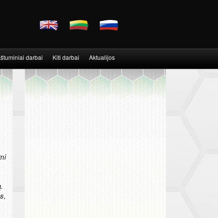
štuminiai darbai
Kiti darbai
Aktualijos
mi
.
s,