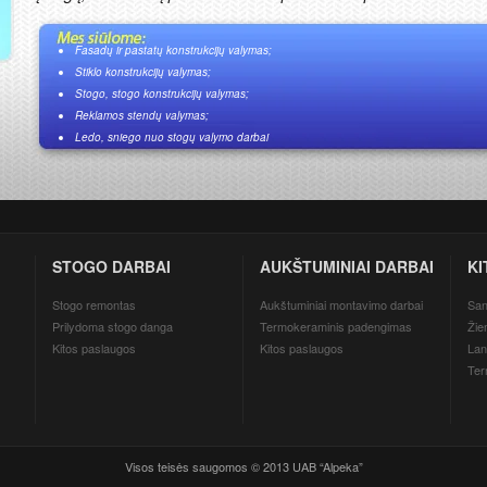
Fasadų ir pastatų konstrukcijų valymas;
Stiklo konstrukcijų valymas;
Stogo, stogo konstrukcijų valymas;
Reklamos stendų valymas;
Ledo, sniego nuo stogų valymo darbai
STOGO DARBAI
AUKŠTUMINIAI DARBAI
KI
Stogo remontas
Aukštuminiai montavimo darbai
San
Prilydoma stogo danga
Termokeraminis padengimas
Žie
Kitos paslaugos
Kitos paslaugos
Lan
Ter
Visos teisės saugomos © 2013 UAB “Alpeka”