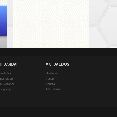
TI DARBAI
AKTUALIJOS
technika
Naujienos
mos darbai
Įranga
gų valymas
Karjera
mografija
Atlikti darbai