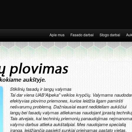
Apie mus
Fasado darbai
Stogo darbai
Auk
Stiklinių fasadų ir langų valymas
Tai dar viena UAB“Alpeka” veiklos krypčių. Valymams naudoda
efektyvias plovimo priemones, kurios leidžia ilgam pamiršti
nešvarumų problemą. Dažniausiai esant nedideliam aukščiui
langų bei fasadų valymas atliekamas naudojant įprastą techniką
Tais atvejais, kai techninių priemonių panaudojimas neįmanoma
valymo darbus atlieka aukštalipiai. Mes naudojame specialią
įrangą, leidžiančią pasiekti sunkiai prieinamas pastato vietas.