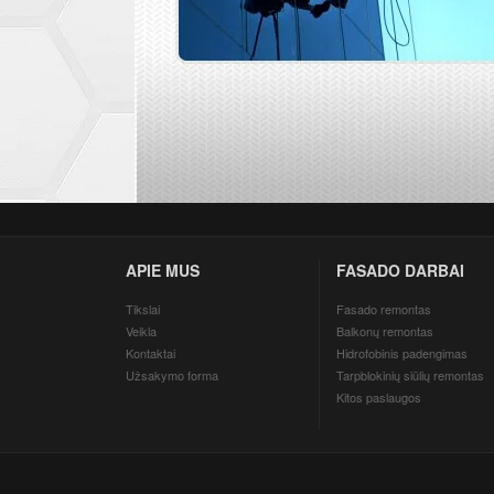
APIE MUS
FASADO DARBAI
Tikslai
Fasado remontas
Veikla
Balkonų remontas
Kontaktai
Hidrofobinis padengimas
Užsakymo forma
Tarpblokinių siūlių remontas
Kitos paslaugos